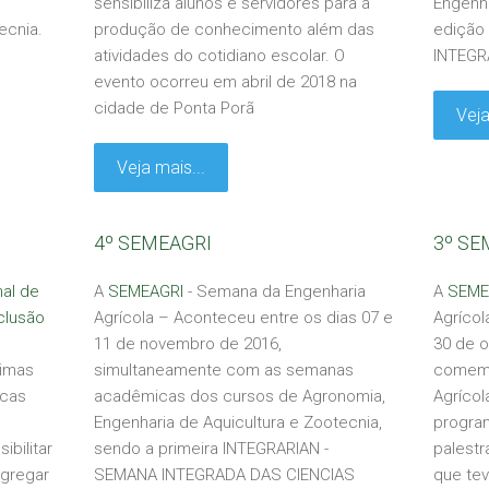
sensibiliza alunos e servidores para a
Engenha
ecnia.
produção de conhecimento além das
edição
atividades do cotidiano escolar. O
INTEGR
evento ocorreu em abril de 2018 na
cidade de Ponta Porã
Veja
Veja mais...
4º SEMEAGRI
3º SE
al de
A
SEMEAGRI
- Semana da Engenharia
A
SEME
clusão
Agrícola – Aconteceu entre os dias 07 e
Agrícol
11 de novembro de 2016,
30 de 
timas
simultaneamente com as semanas
comemo
icas
acadêmicas dos cursos de Agronomia,
Agríco
Engenharia de Aquicultura e Zootecnia,
progra
ibilitar
sendo a primeira INTEGRARIAN -
palestr
Agregar
SEMANA INTEGRADA DAS CIENCIAS
que tev