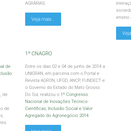
AGRÁRIAS.
interaç
socieda
ensino
Veja mais...
Veja
1º CNAGRO
al de
Entre os dias 02 e 04 de junho de 2014 a
clusão
UNIGRAN, em parceria com o Portal e
Revista AGRON, UFGD, ANCP, FUNDECT e
o Governo do Estado do Mato Grosso
, de
Do Sul, realizou o
1º Congresso
Nacional de Inovações Técnico-
ão de
Científicas, Inclusão Social e Valor
s,
Agregado do Agronegócio 2014
.
res.