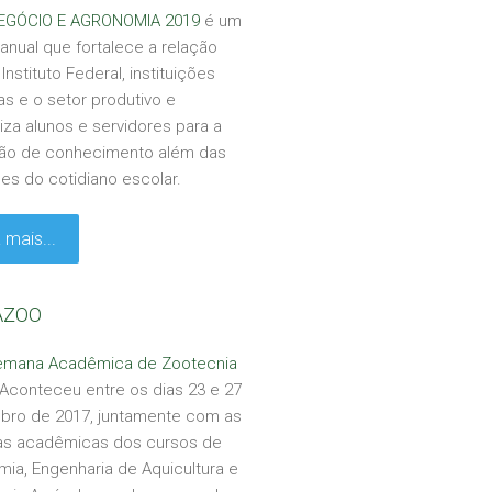
GÓCIO E AGRONOMIA 2019
é um
anual que fortalece a relação
Instituto Federal, instituições
as e o setor produtivo e
liza alunos e servidores para a
ão de conhecimento além das
des do cotidiano escolar.
 mais...
AZOO
Semana Acadêmica de Zootecnia
Aconteceu entre os dias 23 e 27
ubro de 2017, juntamente com as
s acadêmicas dos cursos de
ia, Engenharia de Aquicultura e