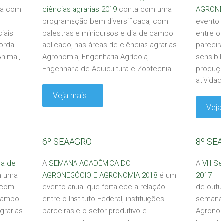
a com
ciências agrarias 2019
conta com uma
AGRONE
programação bem diversificada, com
evento 
iais
palestras e minicursos e dia de campo
entre o 
orda
aplicado, nas áreas de ciências agrarias
parceir
nimal,
Agronomia, Engenharia Agrícola,
sensibi
Engenharia de Aquicultura e Zootecnia.
produç
ativida
Veja mais...
Veja
6º SEAAGRO
8º SE
da de
A
SEMANA ACADÊMICA DO
A
VIII 
m uma
AGRONEGÓCIO E AGRONOMIA 2018
é um
2017
– 
 com
evento anual que fortalece a relação
de out
 campo
entre o Instituto Federal, instituições
semana
grarias
parceiras e o setor produtivo e
Agronom