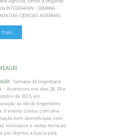
ria Agrícola, sendo a segunda
 da INTEGRARIAN - SEMANA
ADA DAS CIENCIAS AGRÁRIAS.
 mais...
MEAGRI
AGRI
- Semana da Engenharia
a – Aconteceu nos dias 28, 29 e
outubro de 2015, em
ração ao dia do Engenheiro
la. O evento contou com uma
mação bem diversificada, com
as, minicursos e visitas técnicas,
e por objetivo a busca pela